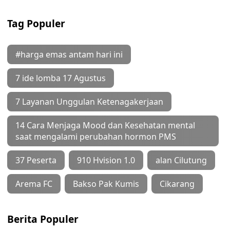
Tag Populer
#harga emas antam hari ini
7 ide lomba 17 Agustus
7 Layanan Unggulan Ketenagakerjaan
14 Cara Menjaga Mood dan Kesehatan mental
saat mengalami perubahan hormon PMS
37 Peserta
910 Hvision 1.0
alan Cilutung
Arema FC
Bakso Pak Kumis
Cikarang
Berita Populer