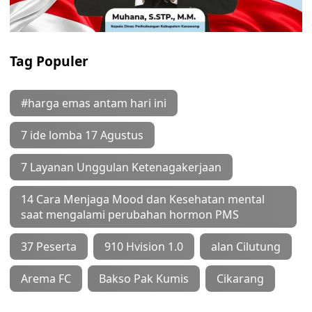
Tag Populer
#harga emas antam hari ini
7 ide lomba 17 Agustus
7 Layanan Unggulan Ketenagakerjaan
14 Cara Menjaga Mood dan Kesehatan mental
saat mengalami perubahan hormon PMS
37 Peserta
910 Hvision 1.0
alan Cilutung
Arema FC
Bakso Pak Kumis
Cikarang