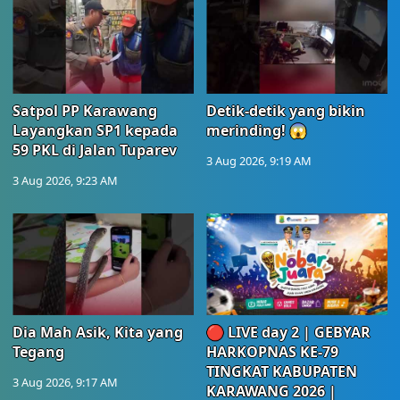
Satpol PP Karawang
Detik-detik yang bikin
Layangkan SP1 kepada
merinding! 😱
59 PKL di Jalan Tuparev
3 Aug 2026, 9:19 AM
3 Aug 2026, 9:23 AM
Dia Mah Asik, Kita yang
🔴 LIVE day 2 | GEBYAR
Tegang
HARKOPNAS KE-79
TINGKAT KABUPATEN
3 Aug 2026, 9:17 AM
KARAWANG 2026 |