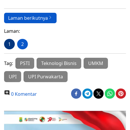
Laman berikutnya
Laman:
1
2
Tag:
PSTI
Teknologi Bisnis
UMKM
UPI
UPI Purwakarta
0 Komentar