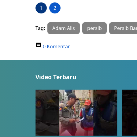
1
2
Tag:
Adam Alis
persib
Persib B
0 Komentar
Video Terbaru