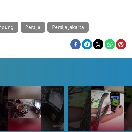
andung
Persija
Persija Jakarta