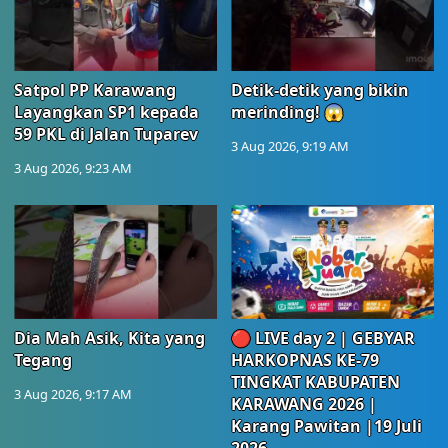
Satpol PP Karawang
Detik-detik yang bikin
Layangkan SP1 kepada
merinding! 😱
59 PKL di Jalan Tuparev
3 Aug 2026, 9:19 AM
3 Aug 2026, 9:23 AM
Dia Mah Asik, Kita yang
🔴 LIVE day 2 | GEBYAR
Tegang
HARKOPNAS KE-79
TINGKAT KABUPATEN
3 Aug 2026, 9:17 AM
KARAWANG 2026 |
Karang Pawitan |19 Juli