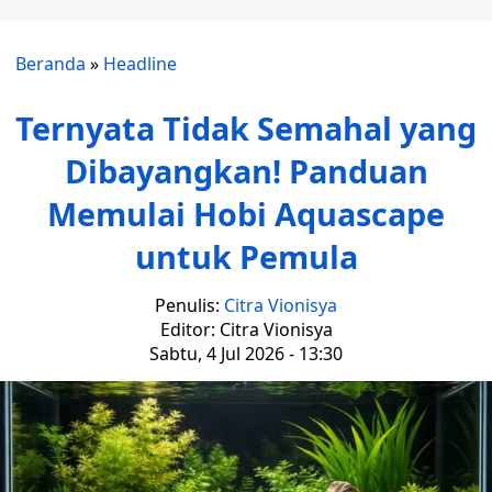
Beranda
»
Headline
Ternyata Tidak Semahal yang
Dibayangkan! Panduan
Memulai Hobi Aquascape
untuk Pemula
Penulis:
Citra Vionisya
Editor: Citra Vionisya
Sabtu, 4 Jul 2026 - 13:30