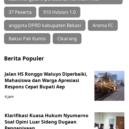
37 Peserta
910 Hvision 1.0
anggota DPRD kabupaten Bekasi
Arema FC
Bakso Pak Kumis
Cikarang
Berita Populer
Jalan HS Ronggo Waluyo Diperbaiki,
Mahasiswa dan Warga Apresiasi
Respons Cepat Bupati Aep
4 jam
Klarifikasi Kuasa Hukum Nyumarno
Soal Opini Luar Sidang Dugaan
Penganiyaan