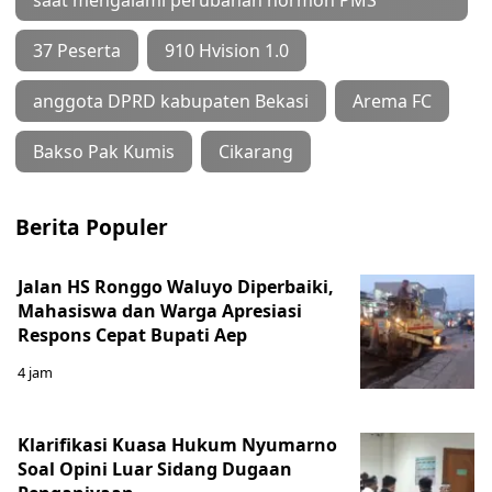
saat mengalami perubahan hormon PMS
37 Peserta
910 Hvision 1.0
anggota DPRD kabupaten Bekasi
Arema FC
Bakso Pak Kumis
Cikarang
Berita Populer
Jalan HS Ronggo Waluyo Diperbaiki,
Mahasiswa dan Warga Apresiasi
Respons Cepat Bupati Aep
4 jam
Klarifikasi Kuasa Hukum Nyumarno
Soal Opini Luar Sidang Dugaan