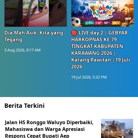
Dia Mah Asik, Kita yang
🔴 LIVE day 2 | GEBYAR
Tegang
HARKOPNAS KE-79
TINGKAT KABUPATEN
3 Aug 2026, 9:17 AM
KARAWANG 2026 |
Karang Pawitan |19 Juli
2026
19 Jul 2026, 5:32 PM
Berita Terkini
Jalan HS Ronggo Waluyo Diperbaiki,
Mahasiswa dan Warga Apresiasi
Respons Cepat Bupati Aep