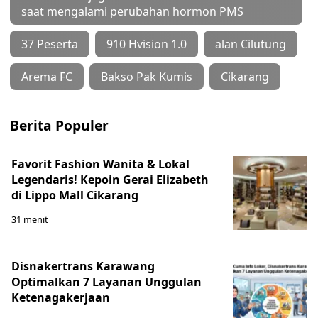
saat mengalami perubahan hormon PMS
37 Peserta
910 Hvision 1.0
alan Cilutung
Arema FC
Bakso Pak Kumis
Cikarang
Berita Populer
Favorit Fashion Wanita & Lokal
Legendaris! Kepoin Gerai Elizabeth
di Lippo Mall Cikarang
31 menit
Disnakertrans Karawang
Optimalkan 7 Layanan Unggulan
Ketenagakerjaan