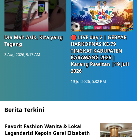
Dia Mah Asik, Kita yang
🔴 LIVE day 2 | GEBYAR
Tegang
HARKOPNAS KE-79
TINGKAT KABUPATEN
3 Aug 2026, 9:17 AM
KARAWANG 2026 |
Karang Pawitan |19 Juli
2026
19 Jul 2026, 5:32 PM
Berita Terkini
Favorit Fashion Wanita & Lokal
Legendaris! Kepoin Gerai Elizabeth