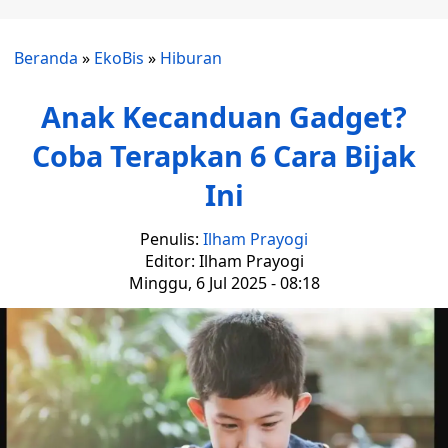
Beranda
»
EkoBis
»
Hiburan
Anak Kecanduan Gadget?
Coba Terapkan 6 Cara Bijak
Ini
Penulis:
Ilham Prayogi
Editor: Ilham Prayogi
Minggu, 6 Jul 2025 - 08:18