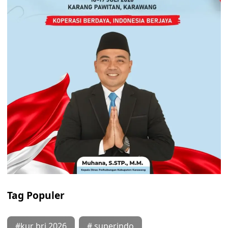
Tag Populer
#kur bri 2026
# superindo