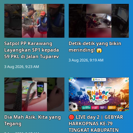
Satpol PP Karawang
Detik-detik yang bikin
Layangkan SP1 kepada
merinding! 😱
59 PKL di Jalan Tuparev
3 Aug 2026, 9:19 AM
3 Aug 2026, 9:23 AM
Dia Mah Asik, Kita yang
🔴 LIVE day 2 | GEBYAR
Tegang
HARKOPNAS KE-79
TINGKAT KABUPATEN