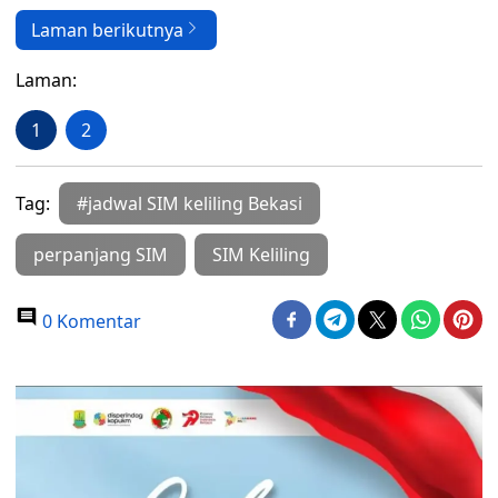
Laman berikutnya
Laman:
1
2
Tag:
#jadwal SIM keliling Bekasi
perpanjang SIM
SIM Keliling
0 Komentar