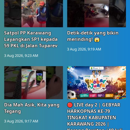
Satpol PP Karawang
Detik-detik yang bikin
Layangkan SP1 kepada
merinding! 😱
59 PKL di Jalan Tuparev
3 Aug 2026, 9:19 AM
3 Aug 2026, 9:23 AM
Dia Mah Asik, Kita yang
🔴 LIVE day 2 | GEBYAR
Tegang
HARKOPNAS KE-79
TINGKAT KABUPATEN
3 Aug 2026, 9:17 AM
KARAWANG 2026 |