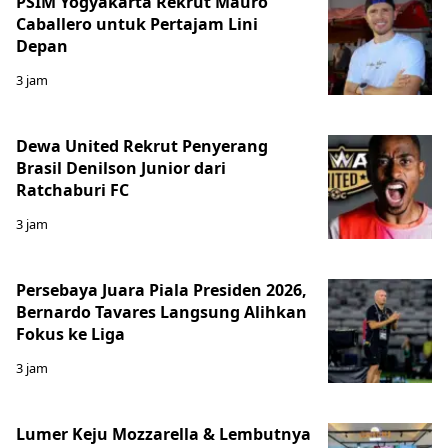
PSIM Yogyakarta Rekrut Mauro
Caballero untuk Pertajam Lini
Depan
3 jam
Dewa United Rekrut Penyerang
Brasil Denilson Junior dari
Ratchaburi FC
3 jam
Persebaya Juara Piala Presiden 2026,
Bernardo Tavares Langsung Alihkan
Fokus ke Liga
3 jam
Lumer Keju Mozzarella & Lembutnya