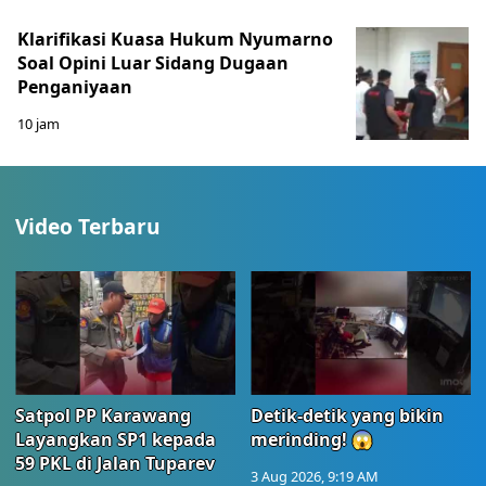
Klarifikasi Kuasa Hukum Nyumarno
Soal Opini Luar Sidang Dugaan
Penganiyaan
10 jam
Video Terbaru
Satpol PP Karawang
Detik-detik yang bikin
Layangkan SP1 kepada
merinding! 😱
59 PKL di Jalan Tuparev
3 Aug 2026, 9:19 AM