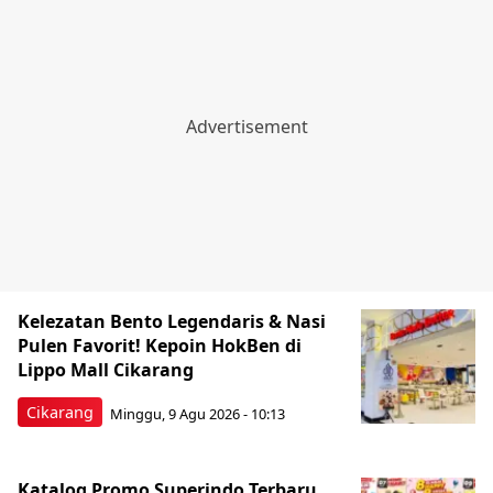
Kelezatan Bento Legendaris & Nasi
Pulen Favorit! Kepoin HokBen di
Lippo Mall Cikarang
Cikarang
Minggu, 9 Agu 2026 - 10:13
Katalog Promo Superindo Terbaru