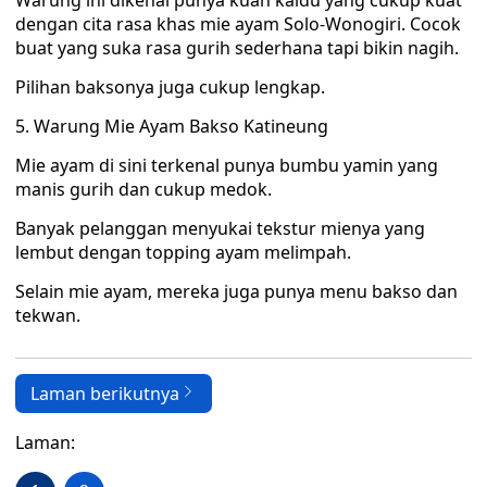
Warung ini dikenal punya kuah kaldu yang cukup kuat
dengan cita rasa khas mie ayam Solo-Wonogiri. Cocok
buat yang suka rasa gurih sederhana tapi bikin nagih.
Pilihan baksonya juga cukup lengkap.
5. Warung Mie Ayam Bakso Katineung
Mie ayam di sini terkenal punya bumbu yamin yang
manis gurih dan cukup medok.
Banyak pelanggan menyukai tekstur mienya yang
lembut dengan topping ayam melimpah.
Selain mie ayam, mereka juga punya menu bakso dan
tekwan.
Laman berikutnya
Laman: