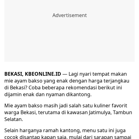
BEKASI, KBEONLINE.ID
— Lagi nyari tempat makan
mie ayam bakso yang enak dengan harga terjangkau
di Bekasi? Coba beberapa rekomendasi berikut ini
dijamin enak dan nyaman dikantong.
Mie ayam bakso masih jadi salah satu kuliner favorit
warga Bekasi, terutama di kawasan Jatimulya, Tambun
Selatan.
Selain harganya ramah kantong, menu satu ini juga
cocok disantap kapan saja, mulai dari sarapan sampai