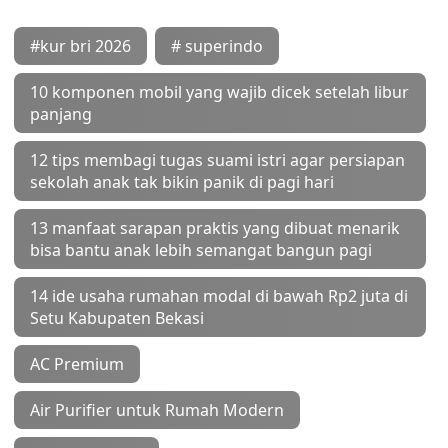
#kur bri 2026
# superindo
10 komponen mobil yang wajib dicek setelah libur
panjang
12 tips membagi tugas suami istri agar persiapan
sekolah anak tak bikin panik di pagi hari
13 manfaat sarapan praktis yang dibuat menarik
bisa bantu anak lebih semangat bangun pagi
14 ide usaha rumahan modal di bawah Rp2 juta di
Setu Kabupaten Bekasi
AC Premium
Air Purifier untuk Rumah Modern