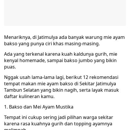
Menariknya, di Jatimulya ada banyak warung mie ayam
bakso yang punya ciri khas masing-masing.
Ada yang terkenal karena kuah kaldunya gurih, mie
kenyal homemade, sampai bakso jumbo yang bikin
puas.
Nggak usah lama-lama lagi, berikut 12 rekomendasi
tempat makan mie ayam bakso di Sekitar Jatimulya
Tambun Selatan yang bikin nagih, serta layak masuk
daftar kulineran kamu.
1. Bakso dan Mei Ayam Mustika
Tempat ini cukup sering jadi pilihan warga sekitar
karena rasa kuahnya gurih dan topping ayamnya