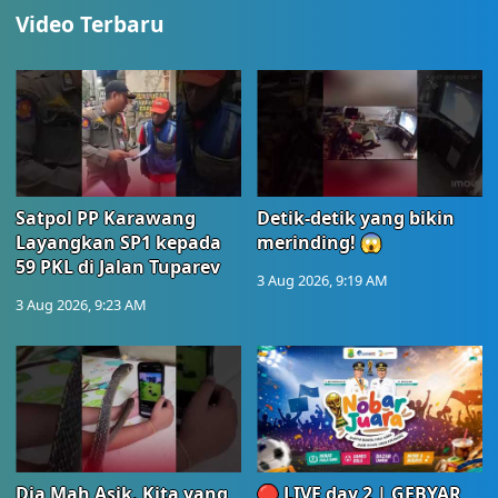
Video Terbaru
Satpol PP Karawang
Detik-detik yang bikin
Layangkan SP1 kepada
merinding! 😱
59 PKL di Jalan Tuparev
3 Aug 2026, 9:19 AM
3 Aug 2026, 9:23 AM
Dia Mah Asik, Kita yang
🔴 LIVE day 2 | GEBYAR