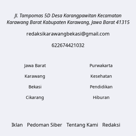
Jl. Tampomas 5D Desa Karangpawitan Kecamatan
Karawang Barat
Kabupaten Karawang
,
Jawa Barat
41315
redaksikarawangbekasi@gmail.com
622674421032
Jawa Barat
Purwakarta
Karawang
Kesehatan
Bekasi
Pendidikan
Cikarang
Hiburan
Iklan
Pedoman Siber
Tentang Kami
Redaksi