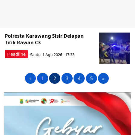
Polresta Karawang Sisir Delapan
Titik Rawan C3
Headline
Sabtu, 1 Agu 2026 - 17:33
«
1
2
3
4
5
»