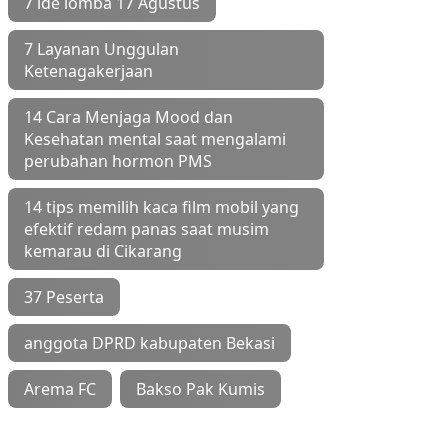
7 ide lomba 17 Agustus
7 Layanan Unggulan
Ketenagakerjaan
14 Cara Menjaga Mood dan
Kesehatan mental saat mengalami
perubahan hormon PMS
14 tips memilih kaca film mobil yang
efektif redam panas saat musim
kemarau di Cikarang
37 Peserta
anggota DPRD kabupaten Bekasi
Arema FC
Bakso Pak Kumis