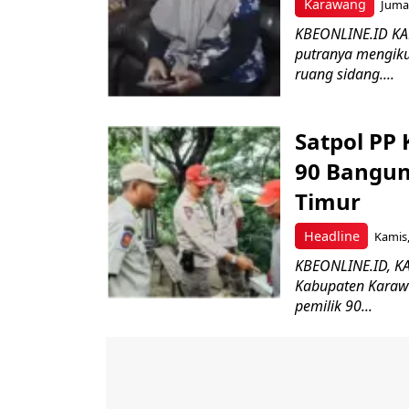
Karawang
Jumat
KBEONLINE.ID KA
putranya mengikut
ruang sidang....
Satpol PP
90 Bangun
Timur
Headline
Kamis,
KBEONLINE.ID, KA
Kabupaten Karawa
pemilik 90...