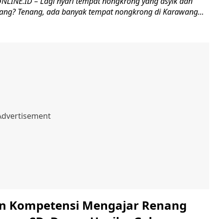
INE.ID – Lagi nyari tempat nongkrong yang asyik dan
ng? Tenang, ada banyak tempat nongkrong di Karawang...
n Kompetensi Mengajar Renang