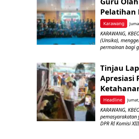
Guru Olah
Pelatihan
Karawang
Jumat
KARAWANG, KBEON
(Unsika), menggel
permainan bagi gu
Tinjau La
Apresiasi
Ketahana
Headline
Jumat,
KARAWANG, KBEON
pemasyarakatan y
DPR RI Komisi XIII