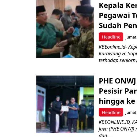
Kepala Ke
Pegawai T
Sudah Pen
Headline
Jumat,
KBEonline.id- Ke
Karawang H. Sop
terhadap seniorny
PHE ONWJ 
Pesisir Pa
hingga ke 
Headline
Jumat,
KBEONLINE.ID, KA
Java (PHE ONWJ) 
dan...