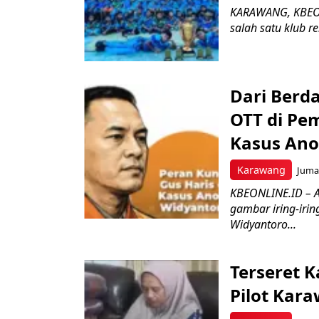
KARAWANG, KBEON
salah satu klub r
Dari Berd
OTT di Pem
Kasus An
Karawang
Jumat
KBEONLINE.ID – A
gambar iring-iri
Widyantoro...
Terseret 
Pilot Kar