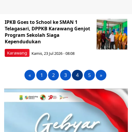
IPKB Goes to School ke SMAN 1
Telagasari, DPPKB Karawang Genjot
Program Sekolah Siaga
Kependudukan
Karawang
Kamis, 23 Jul 2026 - 08:08
«
1
2
3
4
5
»