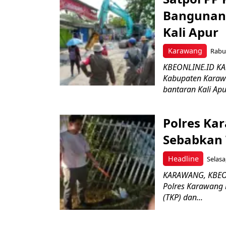
Bangunan 
Kali Apur
Karawang
Rabu,
KBEONLINE.ID KAR
Kabupaten Karaw
bantaran Kali Apur
Polres Kar
Sebabkan 
Headline
Selasa
KARAWANG, KBEONL
Polres Karawang 
(TKP) dan...