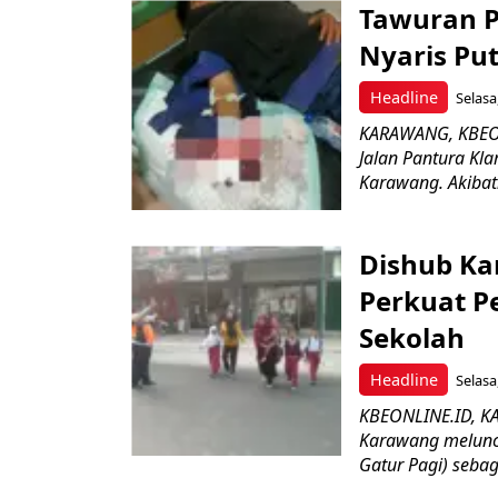
Tawuran P
Nyaris Pu
Headline
Selasa
KARAWANG, KBEONL
Jalan Pantura Kl
Karawang. Akibatn
Dishub Ka
Perkuat P
Sekolah
Headline
Selasa
KBEONLINE.ID, K
Karawang melunc
Gatur Pagi) sebag