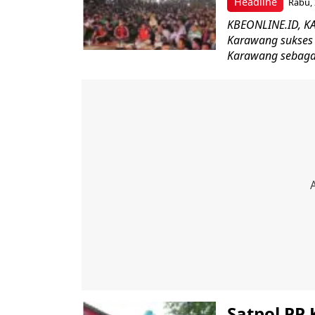
Headline
Rabu, 
KBEONLINE.ID, K
Karawang sukses
Karawang sebagai
Satpol PP