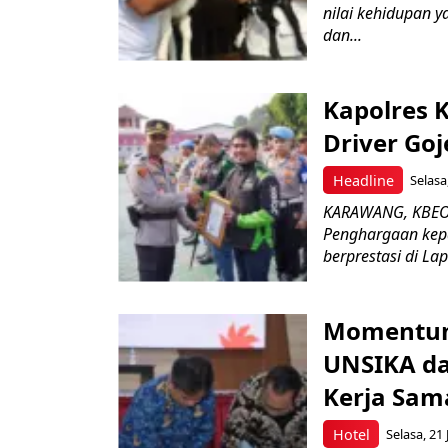
nilai kehidupan 
dan...
Kapolres 
Driver Goj
Headline
Selasa
KARAWANG, KBEON
Penghargaan kep
berprestasi di La
Momentum 
UNSIKA da
Kerja Sa
Hotel
Selasa, 21 