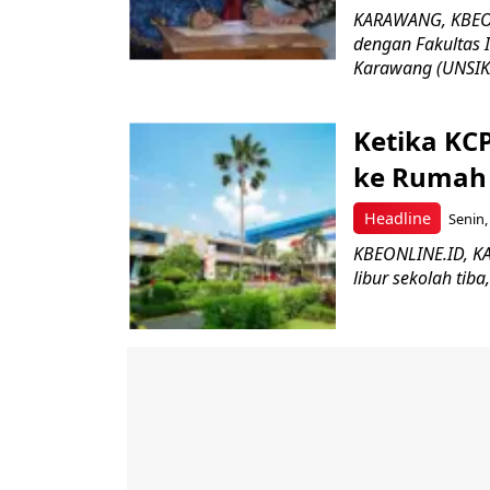
KARAWANG, KBEONL
dengan Fakultas 
Karawang (UNSIKA
Ketika KCP
ke Rumah
Headline
Senin,
KBEONLINE.ID, KAR
libur sekolah tib