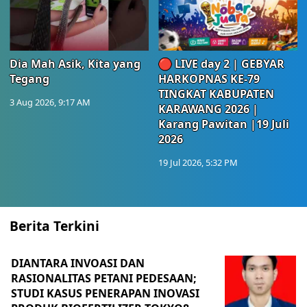
Dia Mah Asik, Kita yang
🔴 LIVE day 2 | GEBYAR
Tegang
HARKOPNAS KE-79
TINGKAT KABUPATEN
3 Aug 2026, 9:17 AM
KARAWANG 2026 |
Karang Pawitan |19 Juli
2026
19 Jul 2026, 5:32 PM
Berita Terkini
DIANTARA INVOASI DAN
RASIONALITAS PETANI PEDESAAN;
STUDI KASUS PENERAPAN INOVASI