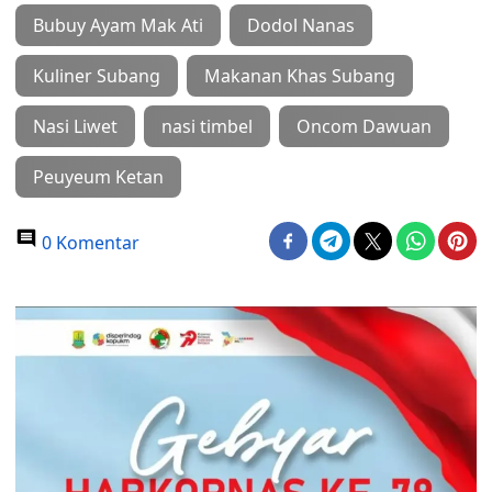
Bubuy Ayam Mak Ati
Dodol Nanas
Kuliner Subang
Makanan Khas Subang
Nasi Liwet
nasi timbel
Oncom Dawuan
Peuyeum Ketan
0 Komentar