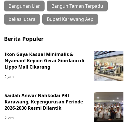
Bangunan Liar
Bangun Taman Terpadu
bekasi utara
Bupati Karawang Aep
Berita Populer
Ikon Gaya Kasual Minimalis &
Nyaman! Kepoin Gerai Giordano di
Lippo Mall Cikarang
2 jam
Saidah Anwar Nahkodai PBI
Karawang, Kepengurusan Periode
2026-2030 Resmi Dilantik
2 jam