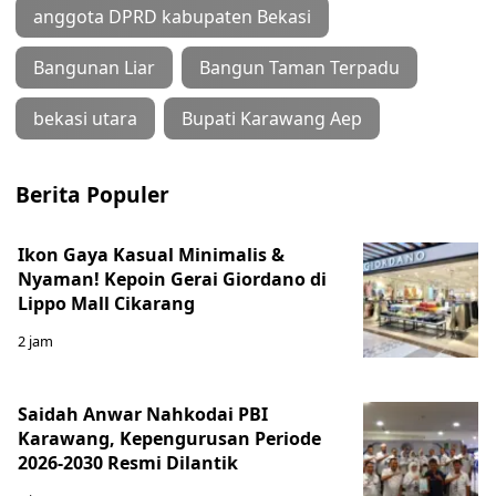
anggota DPRD kabupaten Bekasi
Bangunan Liar
Bangun Taman Terpadu
bekasi utara
Bupati Karawang Aep
Berita Populer
Ikon Gaya Kasual Minimalis &
Nyaman! Kepoin Gerai Giordano di
Lippo Mall Cikarang
2 jam
Saidah Anwar Nahkodai PBI
Karawang, Kepengurusan Periode
2026-2030 Resmi Dilantik