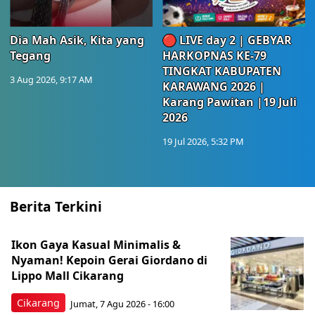
Dia Mah Asik, Kita yang
🔴 LIVE day 2 | GEBYAR
Tegang
HARKOPNAS KE-79
TINGKAT KABUPATEN
3 Aug 2026, 9:17 AM
KARAWANG 2026 |
Karang Pawitan |19 Juli
2026
19 Jul 2026, 5:32 PM
Berita Terkini
Ikon Gaya Kasual Minimalis &
Nyaman! Kepoin Gerai Giordano di
Lippo Mall Cikarang
Cikarang
Jumat, 7 Agu 2026 - 16:00